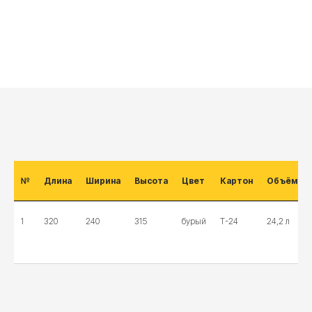
№
Длина
Ширина
Высота
Цвет
Картон
Объём
1
320
240
315
бурый
Т-24
24,2 л